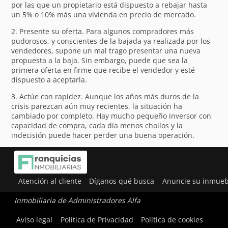
por las que un propietario está dispuesto a rebajar hasta
un 5% o 10% más una vivienda en precio de mercado.
2. Presente su oferta. Para algunos compradores más
pudorosos, y conscientes de la bajada ya realizada por los
vendedores, supone un mal trago presentar una nueva
propuesta a la baja. Sin embargo, puede que sea la
primera oferta en firme que recibe el vendedor y esté
dispuesto a aceptarla.
3. Actúe con rapidez. Aunque los años más duros de la
crisis parezcan aún muy recientes, la situación ha
cambiado por completo. Hay mucho pequeño inversor con
capacidad de compra, cada día menos chollos y la
indecisión puede hacer perder una buena operación.
Atención al cliente
Díganos qué busca
Anuncie su inmueb
Inmobiliaria de Administradores Alfa
Utilizamos cookies para ofrecerte la mejor experiencia en
Aviso legal
Política de Privacidad
Política de cookies
nuestra web.