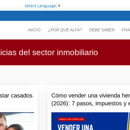
Select Language
▼
INICIO
¿POR QUÉ ALFA?
DEBE SABER
FRA
icias del sector inmobiliario
star casados
Cómo vender una vivienda he
(2026): 7 pasos, impuestos y e