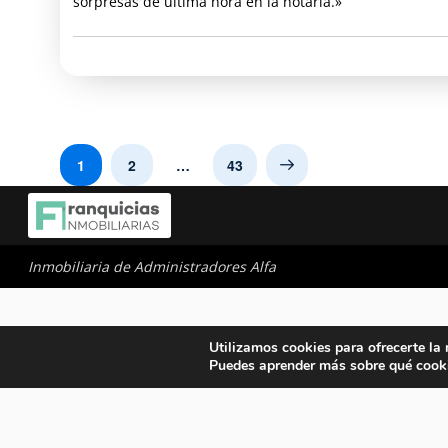
sorpresas de última hora en la notaría.»
1
2
…
43
Next
Inmobiliaria de Administradores Alfa
Utilizamos cookies para ofrecerte la
Puedes aprender más sobre qué cooki