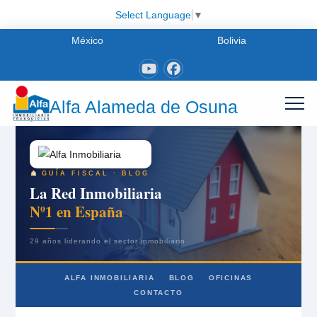
Select Language
▼
México
Bolivia
Alfa Alameda de Osuna
GUÍA FISCAL · BLOG
La Red Inmobiliaria
Nº1 en España
29 años liderando el sector inmobiliario
ALFA INMOBILIARIA
BLOG
OFICINAS
CONTACTO