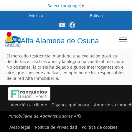
Select Language
▼
México
Bolivia
Alfa Alameda de Osuna
El mercado residencial mantiene una evolución positiva
desde hace casi tres años y la alegría ha vuelto al mercado.
No obstante, la crisis ha dejado algunos interrogantes en el
aire, que conviene analizar, en opinión de los responsables
de la red Alfa Inmobiliaria.
Atención al cliente
Díganos qué busca
Anuncie su inmueb
Inmobiliaria de Administradores Alfa
Aviso legal
Política de Privacidad
Política de cookies