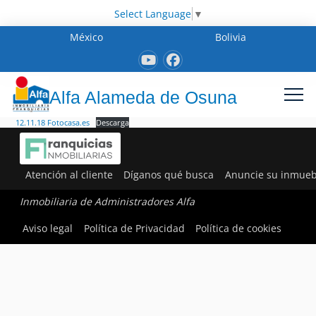
Select Language
▼
México
Bolivia
Alfa Alameda de Osuna
12.11.18 Fotocasa.es
Descarga
Atención al cliente
Díganos qué busca
Anuncie su inmueb
Inmobiliaria de Administradores Alfa
Aviso legal
Política de Privacidad
Política de cookies