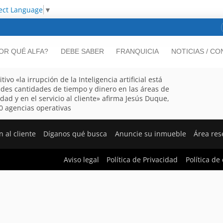
ect Language
▼
OR QUÉ ALFA?
DEBE SABER
FRANQUICIA
NOTICIAS / C
o «la irrupción de la Inteligencia artificial está
des cantidades de tiempo y dinero en las áreas de
idad y en el servicio al cliente» afirma Jesús Duque,
0 agencias operativas
 al cliente
Díganos qué busca
Anuncie su inmueble
Área res
Aviso legal
Política de Privacidad
Política de