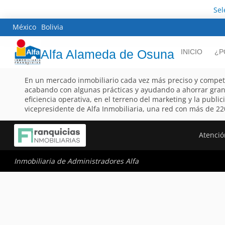
Sel
México
Bolivia
Alfa Alameda de Osuna
INICIO
¿P
En un mercado inmobiliario cada vez más preciso y competitiv
acabando con algunas prácticas y ayudando a ahorrar gran
eficiencia operativa, en el terreno del marketing y la public
vicepresidente de Alfa Inmobiliaria, una red con más de 22
Atención
Inmobiliaria de Administradores Alfa