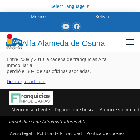
Select Language
▼
México
Bolivia
Alfa Alameda de Osuna
Entre 2008 y 2010 la cadena de franquicias Alfa
Inmobiliaria
perdió el 30% de sus oficinas asociadas.
Descargar artículo
Atención al cliente
Díganos qué busca
Anuncie su inmueb
Inmobiliaria de Administradores Alfa
Aviso legal
Política de Privacidad
Política de cookies