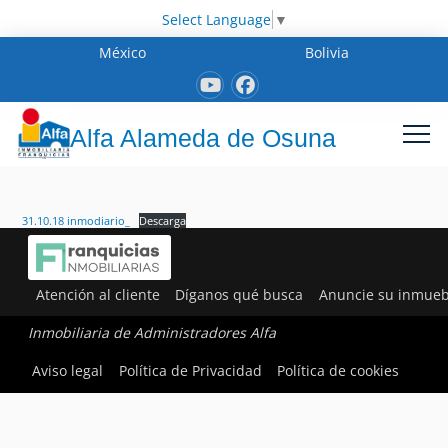
Select Language
▼
México
Bolivia
Alfa Alameda de Osuna
31.10.18 inmodiario_
Descarga
Atención al cliente
Díganos qué busca
Anuncie su inmueb
Inmobiliaria de Administradores Alfa
Aviso legal
Política de Privacidad
Política de cookies