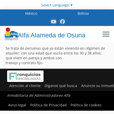
Select Language
▼
México
Bolivia
Alfa Alameda de Osuna
Se trata de personas que ya están viviendo en régimen de
alquiler; con una edad que oscila entre los 30 y 38 años;
que viven en pareja y ambos con
trabajo y contrato fijo.
Atención al cliente
Díganos qué busca
Anuncie su inmueb
Inmobiliaria de Administradores Alfa
Aviso legal
Política de Privacidad
Política de cookies