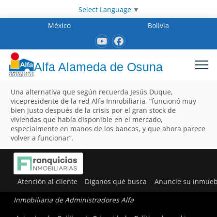
Select Language
▼
México
Bolivia
Alfa Alameda de Osuna
Una alternativa que según recuerda Jesús Duque,
vicepresidente de la red Alfa Inmobiliaria, “funcionó muy
bien justo después de la crisis por el gran stock de
viviendas que había disponible en el mercado,
especialmente en manos de los bancos, y que ahora parece
volver a funcionar”.
Atención al cliente
Díganos qué busca
Anuncie su inmueb
Inmobiliaria de Administradores Alfa