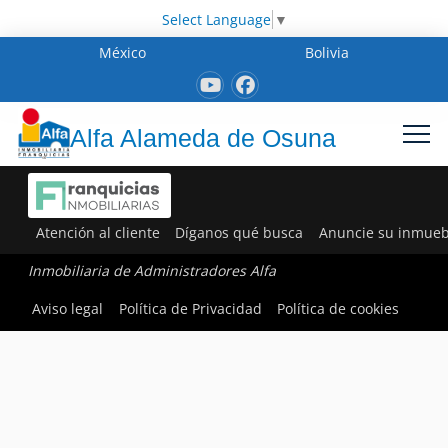
Select Language
▼
México
Bolivia
Alfa Alameda de Osuna
Atención al cliente
Díganos qué busca
Anuncie su inmueb
Inmobiliaria de Administradores Alfa
Aviso legal
Política de Privacidad
Política de cookies