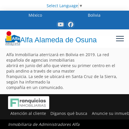
Select Language
▼
México
Bolivia
Alfa Alameda de Osuna
Alfa Inmobiliaria aterrizará en Bolivia en 2019. La red
española de agencias inmobiliarias
abrirá en junio del año que viene su primer centro en el
país andino a través de una master
franquicia. La sede se ubicará en Santa Cruz de la Sierra,
según ha informado la
compañía en un comunicado.
Atención al cliente
Díganos qué busca
Anuncie su inmueb
Inmobiliaria de Administradores Alfa