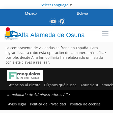
Select Language
▼
México
Bolivia
Alfa Alameda de Osuna
La compraventa de viviendas se frena en España. Para
lograr llevar a cabo esta operación de la manera más eficaz
posible, desde Alfa Inmobiliaria han elaborado un listado
con siete claves a realizar.
Atención al cliente
Díganos qué busca
Anuncie su inmueb
Inmobiliaria de Administradores Alfa
Aviso legal
Política de Privacidad
Política de cookies