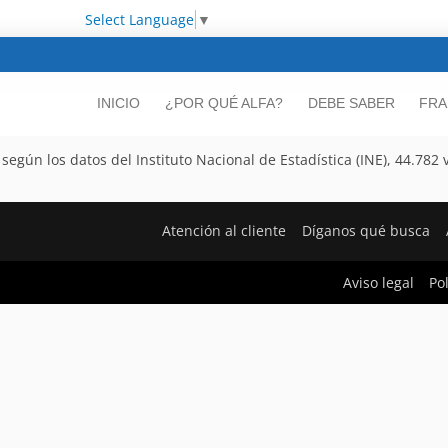
Select Language
▼
INICIO
¿POR QUÉ ALFA?
DEBE SABER
FRA
ún los datos del Instituto Nacional de Estadística (INE), 44.782 v
Atención al cliente
Díganos qué busca
Aviso legal
Po